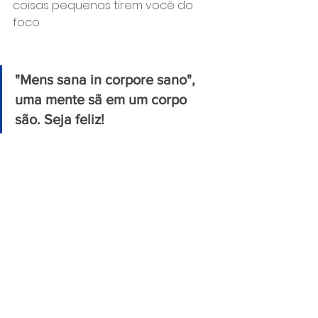
coisas pequenas tirem você do 
foco.
"Mens sana in corpore sano", 
uma mente sã em um corpo 
são. Seja feliz!
Siga as nossas redes sociais para 
acompanhar as atualizações.  
Instagram: 
@vitgoldbrasil
 e 
Facebook: 
@vitgoldoficial
#alho
, 
#alimentos
, 
#cálcio
, 
#century #antioxidante
, 
#collagen
, 
#CompletaVocê
, 
#coq10
, 
#magnesio
, 
#melhoraeprolongaavida
, 