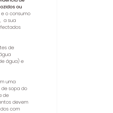
ozidos ou 
o e o consumo 
  a sua 
nfectados 
tes de 
 água 
 de água) e 
em uma 
r de sopa do 
a de 
mentos devem 
ados com 