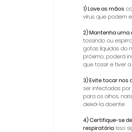
1) Lave as mãos
 c
vírus que podem e
2) 
Mantenha uma d
tossindo ou espirra
gotas líquidas do 
próximo, poderá ins
que tossir e tiver 
3) Evite tocar nos 
ser infectadas por
para os olhos, nari
deixá-la doente.
4) Certifique-se 
respiratória
. Isso 