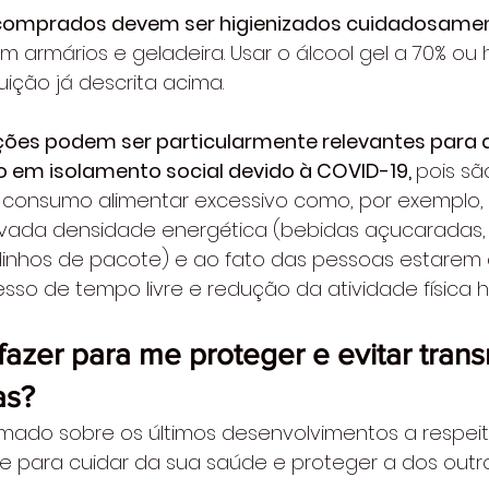
 comprados devem ser higienizados cuidadosamen
rmários e geladeira. Usar o álcool gel a 70% ou h
uição já descrita acima. 
es podem ser particularmente relevantes para a
o em isolamento social devido à COVID-19, 
pois sã
 consumo alimentar excessivo como, por exemplo, 
vada densidade energética (bebidas açucaradas, 
dinhos de pacote) e ao fato das pessoas estarem 
o de tempo livre e redução da atividade física ha
azer para me proteger e evitar transm
as?
mado sobre os últimos desenvolvimentos a respei
te para cuidar da sua saúde e proteger a dos outro