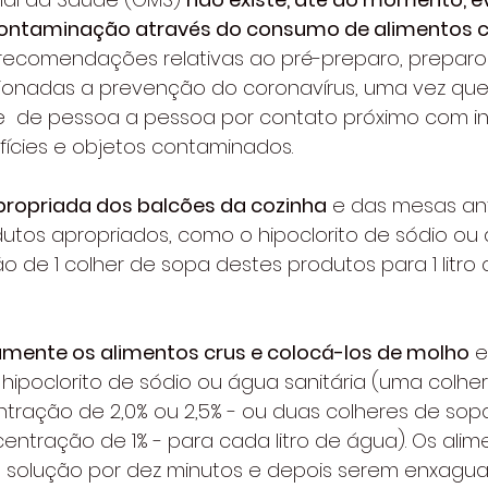
contaminação através do consumo de alimentos c
 recomendações relativas ao pré-preparo, prepar
ionadas a prevenção do coronavírus, uma vez que,
e  de pessoa a pessoa por contato próximo com i
rfícies e objetos contaminados.
apropriada dos balcões da cozinha
 e das mesas an
utos apropriados, como o hipoclorito de sódio ou
ção de 1 colher de sopa destes produtos para 1 litro
mente os alimentos crus e colocá-los de molho
 
hipoclorito de sódio ou água sanitária (uma colhe
tração de 2,0% ou 2,5% - ou duas colheres de sop
centração de 1% - para cada litro de água). Os ali
ta solução por dez minutos e depois serem enxagu