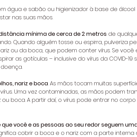
om água e sabão ou higienizador à base de álcool
star nas suas mãos.
istância mínima de cerca de 2 metros
 de qualqu
ndo. 
Quando alguém tosse ou espirra, pulveriza p
nariz ou da boca, que podem conter vírus. Se você e
pirar as gotículas – inclusive do vírus da COVID-19
a doença.
olhos, nariz e boca
. As mãos tocam muitas superfíc
 vírus. Uma vez contaminadas, as mãos podem transf
z ou boca. A partir daí, o vírus pode entrar no corp
de que você e as pessoas ao seu redor seguem uma
significa cobrir a boca e o nariz com a parte interna