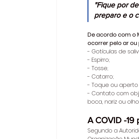
"Fique por de
preparo e o c
De acordo com o M
ocorrer pelo ar o
- Gotículas de saliv
- Espirro; 
- Tosse; 
- Catarro; 
- Toque ou aperto
- Contato com obj
boca, nariz ou olho
A COVID -19 p
Segundo a Autorid
Organização Mundi