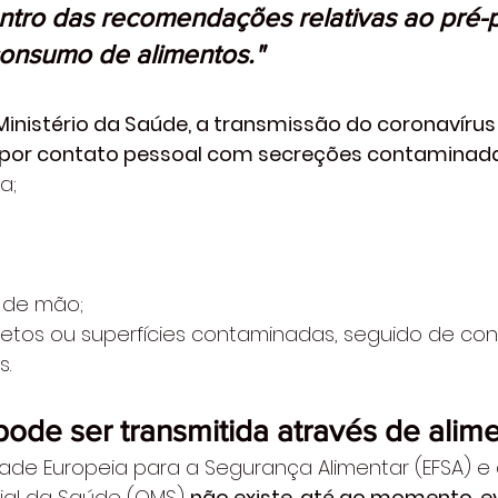
ntro das recomendações relativas ao pré-p
onsumo de alimentos." 
inistério da Saúde, a transmissão do coronavíru
u por contato pessoal com secreções contaminada
a; 
 de mão; 
etos ou superfícies contaminadas, seguido de co
s.
ode ser transmitida através de alime
ade Europeia para a Segurança Alimentar (EFSA) e 
al da Saúde (OMS) 
não existe, até ao momento, ev