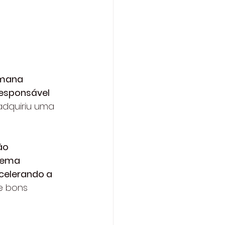
umana 
esponsável 
adquiriu uma 
ão 
tema 
celerando a 
e bons 