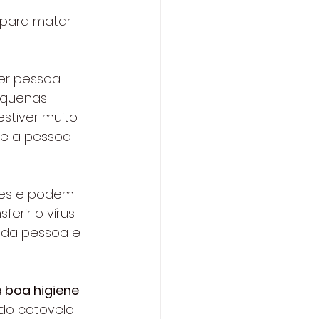
 para matar 
er pessoa 
equenas 
stiver muito 
 se a pessoa 
ies e podem 
erir o vírus 
o da pessoa e 
 boa higiene 
 do cotovelo 