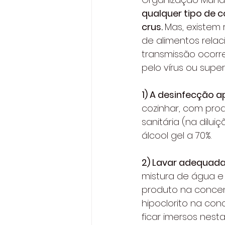
qualquer tipo de 
crus. 
Mas, existem
de alimentos relac
transmissão ocorr
pelo vírus ou supe
1) A desinfecção 
cozinhar, com prod
sanitária (na dilui
álcool gel a 70%. 
2) Lavar adequada
mistura de água e 
produto na concen
hipoclorito na con
ficar imersos nes