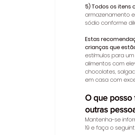
5) Todos os itens
armazenamento em a
sódio conforme dil
Estas recomendaçõ
crianças que estã
estímulos para um
alimentos com ele
chocolates, salga
em casa com excess
O que posso f
outras pesso
Mantenha-se infor
19 e faça o seguin