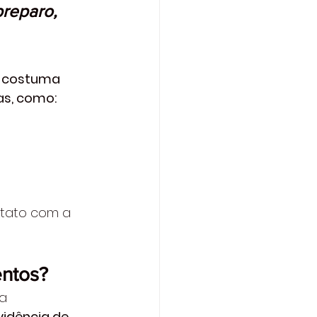
reparo, 
s costuma 
s, como: 
ntato com a 
ntos? 
a 
idência de 