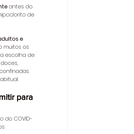
te 
antes do 
ipoclorito de 
dultos e 
o muitos os 
a escolha de 
doces, 
confinadas 
bitual.
itir para 
to do COVID-
s: