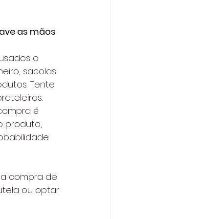
lave as mãos 
usados o 
eiro, sacolas 
dutos. Tente 
ateleiras. 
compra é 
o produto, 
obabilidade 
r a compra de 
tela ou optar 