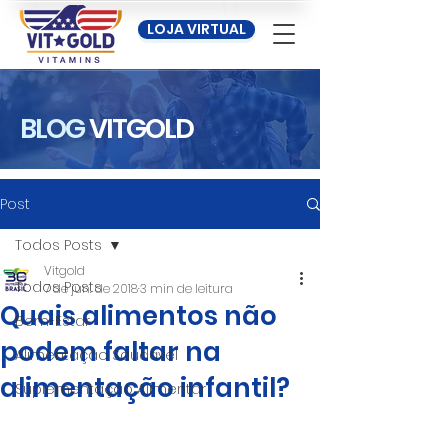
LOJA VIRTUAL
BLOG
VITGOLD
Post
Todos Posts
Vitgold
Todos Posts
7 de jun. de 2018
3 min de leitura
Quais alimentos não
Bem-Estar
podem faltar na
Alimentação Saudável
alimentação infantil?
Suplementação Alimentar