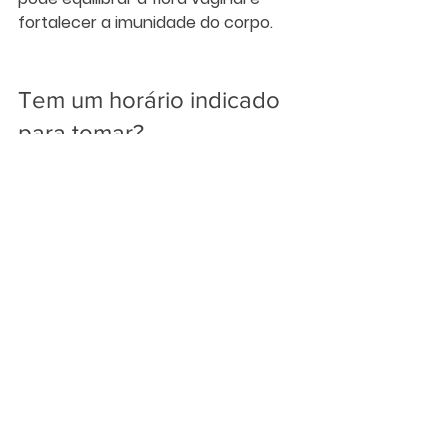
fortalecer a imunidade do corpo.
Tem um horário indicado 
para tomar?
A 
melhor hora para consumir os 
probióticos
, é um pouco antes ou 
logo depois das refeições, em razão 
da acidez do estômago nessa fase, 
os alimentos ajudam a mantê-los 
vivos no meio ácido e a chegarem 
ativos ao intestino. 
Para que esses microrganismos 
possam proporcionar todas essas 
vantagens, é preciso seguir uma 
alimentação saudável e adotar 