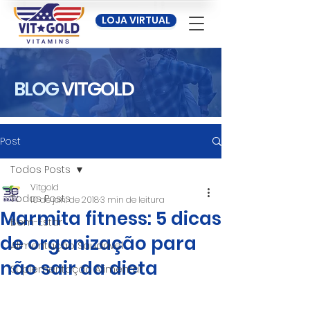
LOJA VIRTUAL
BLOG
VITGOLD
Post
Todos Posts
Vitgold
Todos Posts
10 de jan. de 2018
3 min de leitura
Marmita fitness: 5 dicas
Bem-Estar
de organização para
Alimentação Saudável
não sair da dieta
Suplementação Alimentar