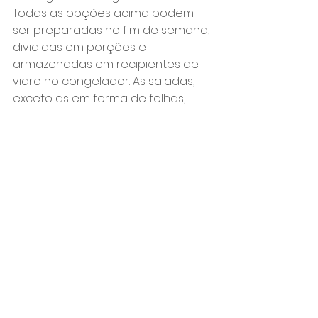
Todas as opções acima podem 
ser preparadas no fim de semana, 
divididas em porções e 
armazenadas em recipientes de 
vidro no congelador. As saladas, 
exceto as em forma de folhas, 
também podem ser congeladas. 
Os alimentos podem ficar até dois 
dias na geladeira, portanto, não é 
preciso congelar todas as 
porções. Para levar as porções do 
caminho de casa ao trabalho, 
opte por uma bolsa térmica.
Siga as nossas redes sociais para 
acompanhar as atualizações.
Alimentação Saudável