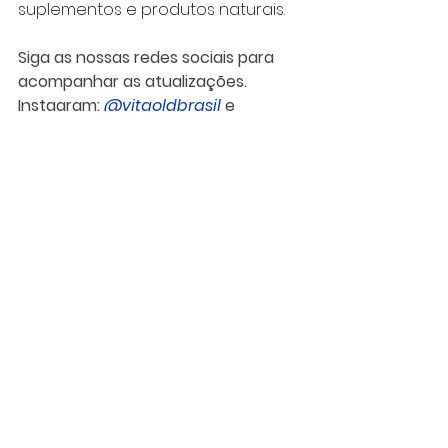
suplementos e produtos naturais.
Siga as nossas redes sociais para 
acompanhar as atualizações.  
Instagram: 
@vitgoldbrasil
 e 
Facebook: 
@vitgoldoficial
Fontes: 
https://www.zonacerealista.com.br/c
ranberry-desidratada.html
https://guiadafarmacia.com.br/cran
berry-para-que-serve-beneficios-
e-como-utilizar/
https://www.essentialnutrition.com.b
r/media/artigos/cranberrylift/30.pdf
http://www.periodicoseletronicos.uf
ma.br/index.php/revistahuufma/arti
cle/view/9044/6890