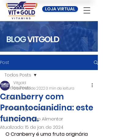
LOJA VIRTUAL
BLOG
VITGOLD
Post
Todos Posts
Vitgold
Todos Posts
6 de mai. de 2022
3 min de leitura
Cranberry com
Bem-Estar
Proantocianidina: este
Alimentação Saudável
funciona.
Suplementação Alimentar
Atualizado:
15 de jan. de 2024
O Cranberry é uma fruta originária 