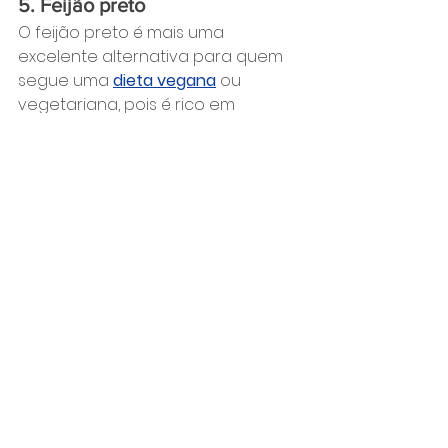
5. Feijão preto
O feijão preto é mais uma 
excelente alternativa para quem 
segue uma 
dieta vegana
 ou 
vegetariana, pois é rico em 
proteínas. Outro grande benefício 
é o fato de ser uma boa fonte de 
fibra, proporcionando sensação 
de saciedade por mais tempo.
100 gramas de feijão preto = 21 
gramas de proteínas.
6. Ovos
Os ovos inteiros são 
multivitamínicos e super nutritivos, 
pois englobam grande 
quantidade de proteína, minerais, 