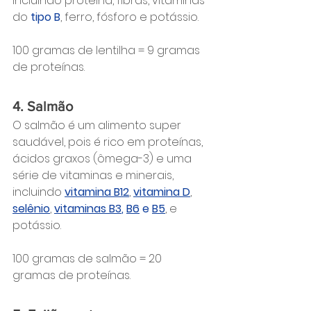
incluindo proteína, fibras, vitaminas 
do 
tipo B
, ferro, fósforo e potássio.
100 gramas de lentilha = 9 gramas 
de proteínas.
4. Salmão
O salmão é um alimento super 
saudável, pois é rico em proteínas, 
ácidos graxos (ômega-3) e uma 
série de vitaminas e minerais, 
incluindo 
vitamina B12
, 
vitamina D
, 
selênio
, 
vitaminas B3
, 
B6
 e 
B5
, e 
potássio.
100 gramas de salmão = 20 
gramas de proteínas.