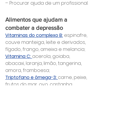
– Procurar ajuda de um profissional.
Alimentos que ajudam a 
combater a depressão
Vitaminas do complexo B:
 espinafre, 
couve manteiga, leite e derivados, 
fígado, frango, ameixa e melancia;
Vitamina C:
acerola, goiaba, 
abacaxi, laranja, limão, tangerina, 
amora, framboesa;
Triptofano e ômega-3:
carne, peixe, 
frutos do mar, ovo, castanha, 
amendoim, ervilha, abacate, 
couve-flor, banana, grão-de-bico 
e abacate;
Magnésio:
chocolate, castanhas, 
amêndoas, sementes de abóbora, 
arroz integral, gérmen de trigo, 