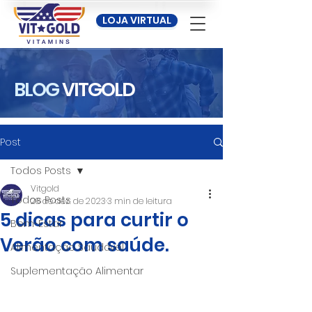
LOJA VIRTUAL
BLOG
VITGOLD
Post
Todos Posts
Vitgold
Todos Posts
28 de dez. de 2023
3 min de leitura
5 dicas para curtir o
Bem-Estar
Verão com saúde.
Alimentação Saudável
Suplementação Alimentar