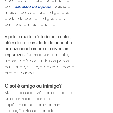
É bom evitar frituras ou alimentos 
com 
excesso de açúcar
, pois são 
mais difíceis de serem digeridos, 
podendo causar indigestão e 
cansaço em dias quentes.
A pele é muito afetada pelo calor, 
além disso, a umidade do ar acaba 
armazenando sobre ela diversas 
impurezas. 
Consequentemente, a 
transpiração obstruirá os poros, 
causando, assim, problemas como 
cravos e acne.
O sol é amigo ou inimigo?
Muitas pessoas vão em busca de 
um bronzeado perfeito e se 
expõem ao sol sem nenhuma 
proteção. Nesse período a 