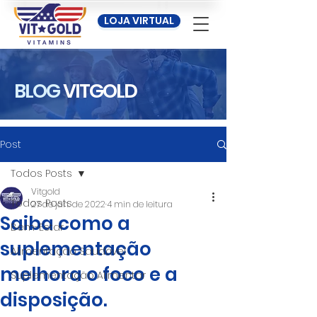
LOJA VIRTUAL
BLOG
VITGOLD
Post
Todos Posts
Vitgold
Todos Posts
27 de jan. de 2022
4 min de leitura
Saiba como a
Bem-Estar
suplementação
Alimentação Saudável
melhora o foco e a
Suplementação Alimentar
disposição.