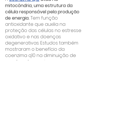
mitocôndria, uma estrutura da 
célula responsável pela produção 
de energia. 
Tem função 
antioxidante que auxilia na 
proteção das células no estresse 
oxidativo e nas doenças 
degenerativas. Estudos também 
mostraram o benefício da 
coenzima q10 na diminuição de 
quadros depressivos.
Além de melhorar o 
desempenho físico dando mais 
energia para a atividade física, 
ela também auxilia em um bom 
funcionamento cerebral. 
Fontes alimentares de Coenzima 