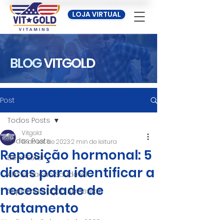
LOJA VIRTUAL
BLOG
VITGOLD
Post
Todos Posts
Vitgold
Todos Posts
19 de set. de 2023
2 min de leitura
Reposição hormonal: 5
Bem-Estar
dicas para identificar a
Alimentação Saudável
necessidade de
Suplementação Alimentar
tratamento