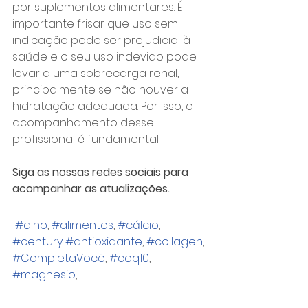
por suplementos alimentares. É 
importante frisar que uso sem 
indicação pode ser prejudicial à 
saúde e o seu uso indevido pode 
levar a uma sobrecarga renal, 
principalmente se não houver a 
hidratação adequada. Por isso, o 
acompanhamento desse 
profissional é fundamental.
Siga as nossas redes sociais para 
acompanhar as atualizações.
#alho
, 
#alimentos
, 
#cálcio
, 
#century #antioxidante
, 
#collagen
, 
#CompletaVocê
, 
#coq10
, 
#magnesio
, 
#melhoraeprolongaavida
, 
#multivitaminico
, 
#omega
, 