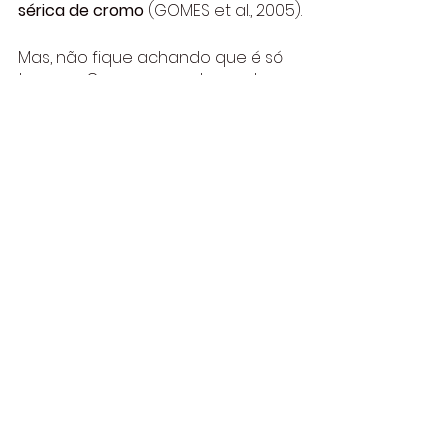
sérica de cromo
 (GOMES et al., 2005).
Mas, não fique achando que é só 
tomar o Cromo e pronto, acabou 
a vontade de comer doces, 
tudo 
está aliado aos exames realizados, 
a indicação do nutricionista além 
de alimentação adequada, 
exercícios frequentes e um sono 
tranquilo e renovador.
Você encontra o 
CHROMIUM 200 
mcg
 e os outras vitaminas e 
minerais, nas melhores farmácias 
do Brasil e no
www.vigold.com.br
Siga as nossas redes sociais para 
acompanhar as atualizações.
Instagram: 
@vitgoldbrasil
e 