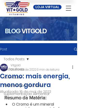
LOJA VIRTUAL
BLOG
VITGOLD
Post
Todos Posts
Vitgold
Todos Posts
13 de mai. de 2022
3 min de leitura
Cromo: mais energia,
Bem-Estar
menos gordura
Alimentação Saudável
Atualizado:
16 de mai. de 2022
Suplementação Alimentar
Resumo da Matéria:
O Cromo é um mineral 