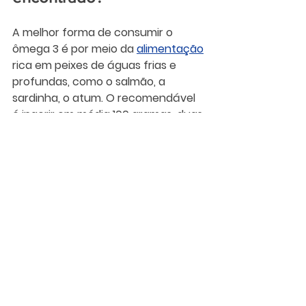
A melhor forma de consumir o 
ômega 3 é por meio da 
alimentação
rica em peixes de águas frias e 
profundas, como o salmão, a 
sardinha, o atum. O recomendável 
é ingerir em média 100 gramas, duas 
a três vezes por semana.
Há também a opção de 
suplementar o ômega 3, sob 