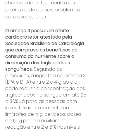
chances de entupimento das 
artérias e de demais problemas 
cardiovasculares.
O ômega 3 possui um efeito 
cardioprotetor atestado pela 
Sociedade Brasileira de Cardiologia 
que comprova os benefícios do 
consumo do nutriente sobre a 
diminuição dos triglicerídeos 
sanguíneos. 
Segundo as 
pesquisas, a ingestão de ômega 3 
(EPA e DHA) entre 2 a 4 g ao dia, 
pode reduzir a concentração dos 
triglicerídeos no sangue em até 25 
a 30%. 
J
á para as pessoas com 
leves taxas de aumento ou 
limítrofes de triglicerídeos, doses 
de 1,5 g por dia auxiliam na 
redução entre 2 e 51% nos níveis 