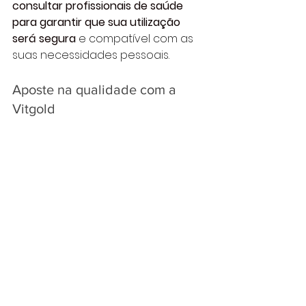
consultar profissionais de saúde 
para garantir que sua utilização 
será segura
e compatível com as 
suas necessidades pessoais.
Aposte na qualidade com a 
Vitgold
Se você quer saber mais sobre 
como as cápsulas de cranberry 
podem te ajudar e onde encontrar 
produtos confiáveis, visite o site da 
Vitgold
. 
Lá você terá acesso a 
informações completas e seguras, 
além de conhecer opções ideais 
para complementar o seu dia a 
dia com mais saúde e bem-estar!
Bem-Estar
Suplementação Alimentar