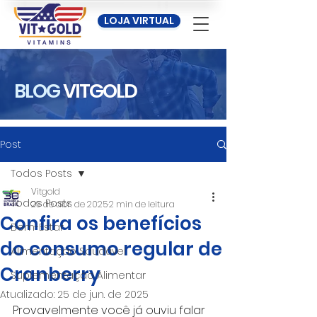
LOJA VIRTUAL
BLOG
VITGOLD
Post
Todos Posts
Vitgold
Todos Posts
29 de abr. de 2025
2 min de leitura
Confira os benefícios
Bem-Estar
do consumo regular de
Alimentação Saudável
Cranberry
Suplementação Alimentar
Atualizado:
25 de jun. de 2025
Provavelmente você já ouviu falar 