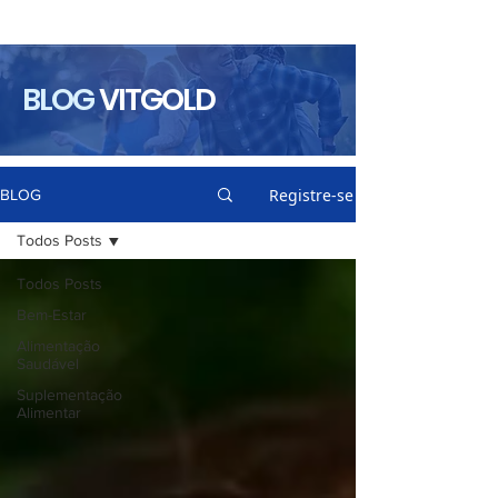
BLOG
VITGOLD
Registre-se
BLOG
Todos Posts
Todos Posts
Bem-Estar
Alimentação
Saudável
Suplementação
Alimentar